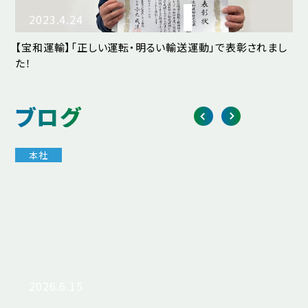
2023.4.24
【宝和運輸】「正しい運転・明るい輸送運動」で表彰されまし
【
た！
ブログ
本社
2026.6.15