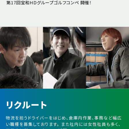
ー！
第17回宝和HDグループゴルフコンペ 開催！
お
リクルート
物流を担うドライバーをはじめ、倉庫内作業、事務など幅広
い職種を募集しております。
また社内には女性社員も多く、